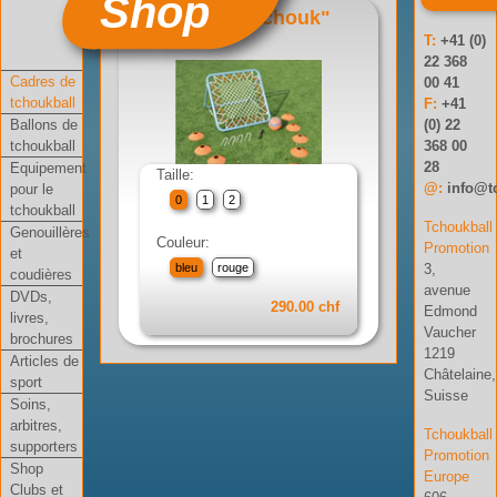
Shop
Set "Mini tchouk"
T:
+41 (0)
Réf: 01-002-04
22 368
Cadres de
00 41
tchoukball
F:
+41
Ballons de
(0) 22
tchoukball
368 00
28
Equipement
Taille:
@:
info@t
pour le
0
1
2
tchoukball
Tchoukball
Genouillères
Couleur:
Promotion
et
3,
bleu
rouge
coudières
avenue
DVDs,
290.00 chf
Edmond
livres,
Vaucher
brochures
1219
Articles de
Châtelaine,
sport
Suisse
Soins,
arbitres,
Tchoukball
supporters
Promotion
Shop
Europe
Clubs et