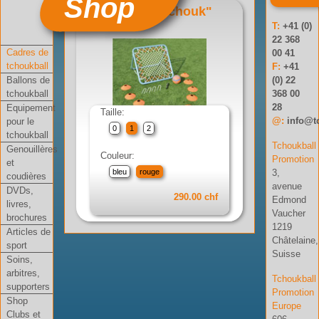
Shop
Set "Mini tchouk"
T:
+41 (0)
Réf: 01-002-02
22 368
Cadres de
00 41
tchoukball
F:
+41
Ballons de
(0) 22
tchoukball
368 00
28
Equipement
Taille:
@:
info@t
pour le
0
1
2
tchoukball
Tchoukball
Genouillères
Couleur:
Promotion
et
3,
bleu
rouge
coudières
avenue
DVDs,
290.00 chf
Edmond
livres,
Vaucher
brochures
1219
Articles de
Châtelaine,
sport
Suisse
Soins,
arbitres,
Tchoukball
supporters
Promotion
Shop
Europe
Clubs et