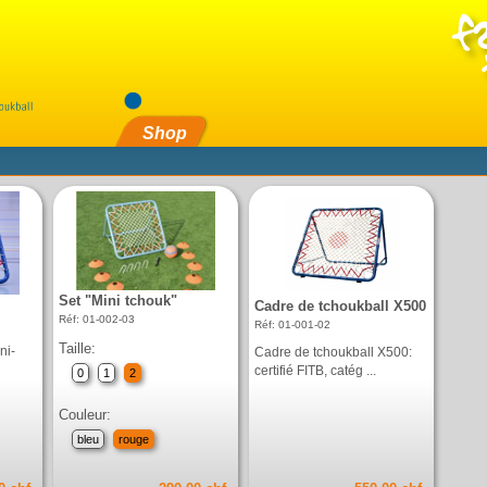
Shop
Set "Mini tchouk"
Cadre de tchoukball X500
Réf: 01-002-03
Réf: 01-001-02
Taille:
ni-
Cadre de tchoukball X500:
certifié FITB, catég ...
0
1
2
Couleur:
bleu
rouge