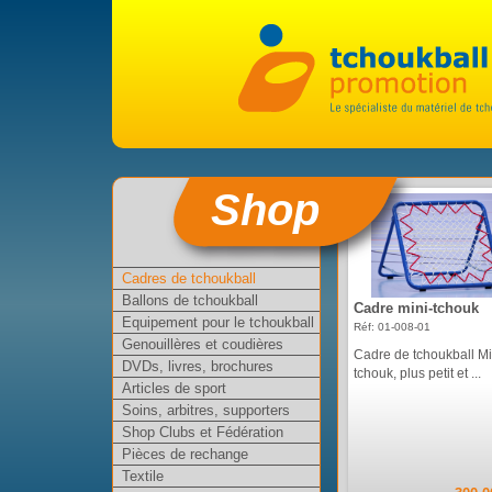
Shop
Cadres de tchoukball
Ballons de tchoukball
Cadre mini-tchouk
Equipement pour le tchoukball
Réf: 01-008-01
Genouillères et coudières
Cadre de tchoukball Mi
DVDs, livres, brochures
tchouk, plus petit et ...
Articles de sport
Soins, arbitres, supporters
Shop Clubs et Fédération
Pièces de rechange
Textile