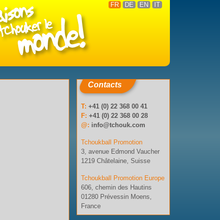
FR
DE
EN
IT
Contacts
T:
+41 (0) 22 368 00 41
F:
+41 (0) 22 368 00 28
@:
info@tchouk.com
Tchoukball Promotion
3, avenue Edmond Vaucher
1219 Châtelaine, Suisse
Tchoukball Promotion Europe
606, chemin des Hautins
01280 Prévessin Moens,
France