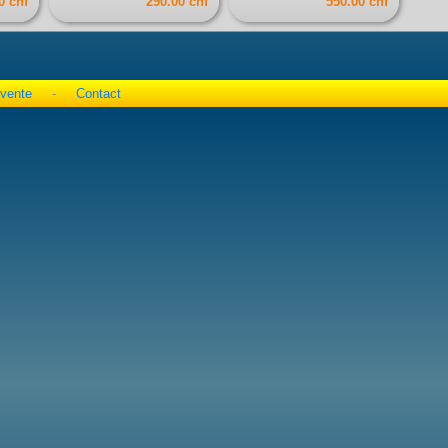
0 chf
290.00 chf
550.00 chf
 vente
-
Contact