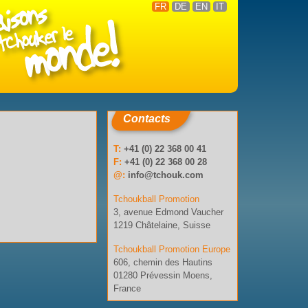
FR
DE
EN
IT
Contacts
T:
+41 (0) 22 368 00 41
F:
+41 (0) 22 368 00 28
@:
info@tchouk.com
Tchoukball Promotion
3, avenue Edmond Vaucher
1219 Châtelaine, Suisse
Tchoukball Promotion Europe
606, chemin des Hautins
01280 Prévessin Moens,
France