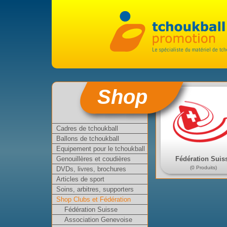
Shop
Cadres de tchoukball
Ballons de tchoukball
Equipement pour le tchoukball
Fédération Suis
Genouillères et coudières
(0 Produits)
DVDs, livres, brochures
Articles de sport
Soins, arbitres, supporters
Shop Clubs et Fédération
Fédération Suisse
Association Genevoise