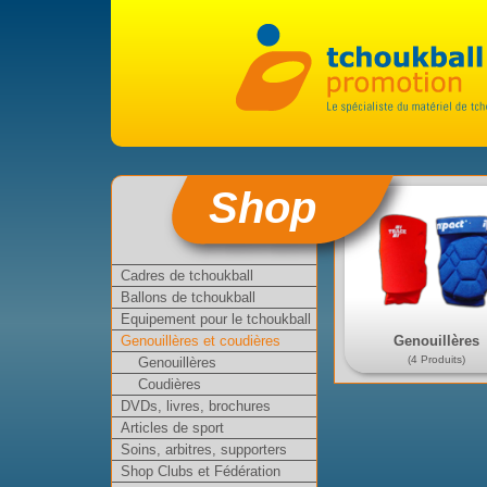
Shop
Cadres de tchoukball
Ballons de tchoukball
Equipement pour le tchoukball
Genouillères
Genouillères et coudières
(4 Produits)
Genouillères
Coudières
DVDs, livres, brochures
Articles de sport
Soins, arbitres, supporters
Shop Clubs et Fédération