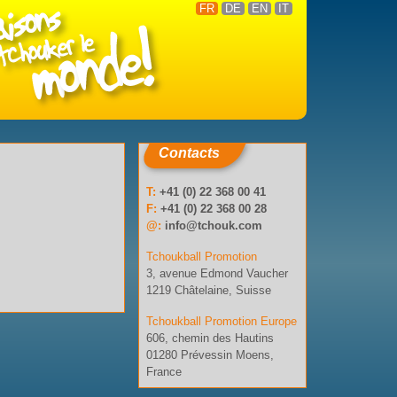
FR
DE
EN
IT
Contacts
T:
+41 (0) 22 368 00 41
F:
+41 (0) 22 368 00 28
@:
info@tchouk.com
Tchoukball Promotion
3, avenue Edmond Vaucher
1219 Châtelaine, Suisse
Tchoukball Promotion Europe
606, chemin des Hautins
01280 Prévessin Moens,
France