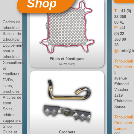
Shop
T:
+41 (0)
22 368
Cadres de
00 41
tchoukball
F:
+41
Ballons de
(0) 22
tchoukball
368 00
28
Equipement
@:
info@t
pour le
tchoukball
Filets et élastiques
Tchoukball
Genouillères
(4 Produits)
Promotion
et
3,
coudières
avenue
DVDs,
Edmond
livres,
Vaucher
brochures
1219
Articles de
Châtelaine,
sport
Suisse
Soins,
arbitres,
Tchoukball
supporters
Promotion
Shop
Europe
Clubs et
Crochets