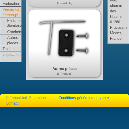
606,
Fédération
(0 Produits)
chemin
Pièces de
des
rechange
Hautins
Filets et
01280
élastiques
Prévessin
Crochets
Moens,
Autres
France
pièces
Textile
Liquidation
Autres pièces
(6 Produits)
© Tchoukball Promotion -
Conditions générales de vente
-
Contact