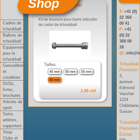
Shop
Kit de boulon
T:
+41 (0)
Réf: 09-012-04
22 368
Kit de boulons pour barre articulée
Cadres de
00 41
de cadre de tchoukball
tchoukball
F:
+41
Ballons de
(0) 22
tchoukball
368 00
28
Equipement
@:
info@t
pour le
tchoukball
Tchoukball
Tailles:
Genouillères
Promotion
et
45 mm
50 mm
55 mm
3,
coudières
60 mm
avenue
DVDs,
Edmond
livres,
1.00 chf
Vaucher
brochures
1219
Articles de
Châtelaine,
sport
Suisse
Soins,
arbitres,
Tchoukball
supporters
Promotion
Shop
Europe
Clubs et