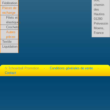
606,
Fédération
chemin
Pièces de
des
rechange
Hautins
Filets et
01280
élastiques
Prévessin
Crochets
Moens,
Autres
France
pièces
Textile
Liquidation
© Tchoukball Promotion -
Conditions générales de vente
-
Contact