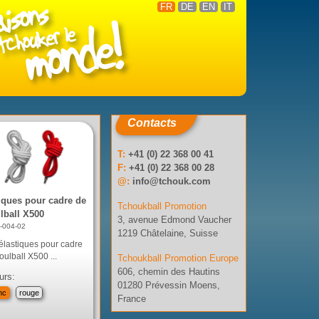
FR
DE
EN
IT
Contacts
T:
+41 (0) 22 368 00 41
F:
+41 (0) 22 368 00 28
@:
info@tchouk.com
iques pour cadre de
Tchoukball Promotion
lball X500
3, avenue Edmond Vaucher
9-004-02
1219 Châtelaine, Suisse
élastiques pour cadre
oulball X500 ...
Tchoukball Promotion Europe
606, chemin des Hautins
urs:
01280 Prévessin Moens,
nc
rouge
France