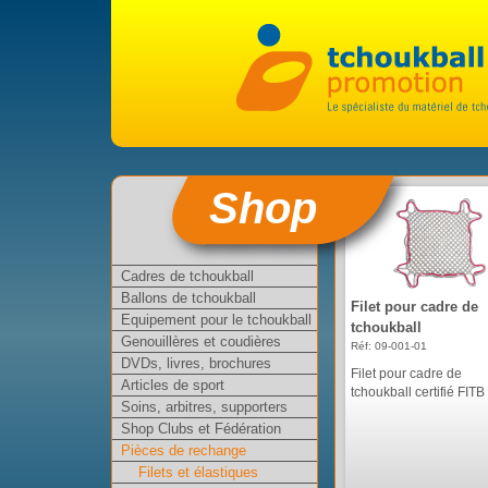
Shop
Cadres de tchoukball
Ballons de tchoukball
Filet pour cadre de
Equipement pour le tchoukball
tchoukball
Genouillères et coudières
Réf: 09-001-01
DVDs, livres, brochures
Filet pour cadre de
Articles de sport
tchoukball certifié FITB "
Soins, arbitres, supporters
Shop Clubs et Fédération
Pièces de rechange
Filets et élastiques