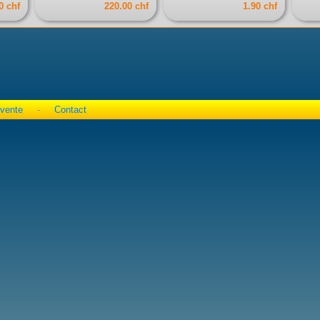
0 chf
220.00 chf
1.90 chf
 vente
-
Contact