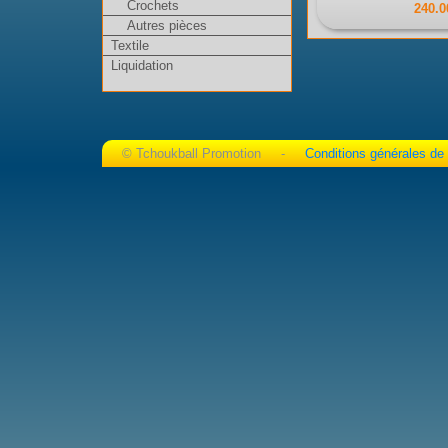
Crochets
240.0
Autres pièces
Textile
Liquidation
© Tchoukball Promotion -
Conditions générales de