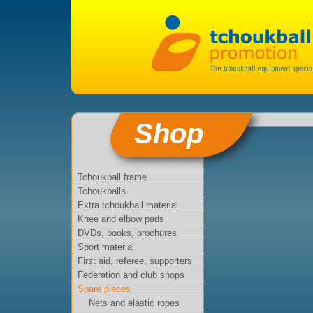
Shop
Tchoukball frame
Tchoukballs
Extra tchoukball material
Knee and elbow pads
DVDs, books, brochures
Sport material
First aid, referee, supporters
Federation and club shops
Spare pieces
Nets and elastic ropes