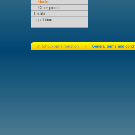
Hooks
Other pieces
Textile
Liquidation
© Tchoukball Promotion -
General terms and condi