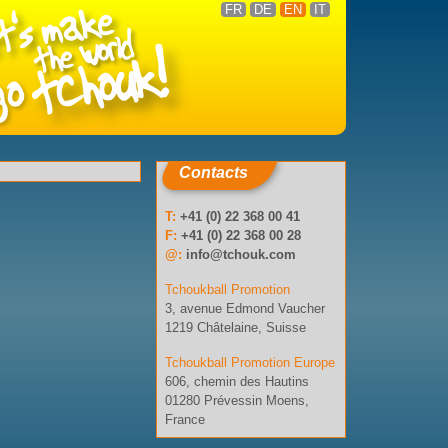
FR
DE
EN
IT
Contacts
T:
+41 (0) 22 368 00 41
F:
+41 (0) 22 368 00 28
@:
info@tchouk.com
Tchoukball Promotion
3, avenue Edmond Vaucher
1219 Châtelaine, Suisse
Tchoukball Promotion Europe
606, chemin des Hautins
01280 Prévessin Moens,
France