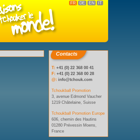
FR
DE
EN
IT
Contacts
T:
+41 (0) 22 368 00 41
F:
+41 (0) 22 368 00 28
@:
info@tchouk.com
Tchoukball Promotion
3, avenue Edmond Vaucher
1219 Châtelaine, Suisse
Tchoukball Promotion Europe
606, chemin des Hautins
01280 Prévessin Moens,
France