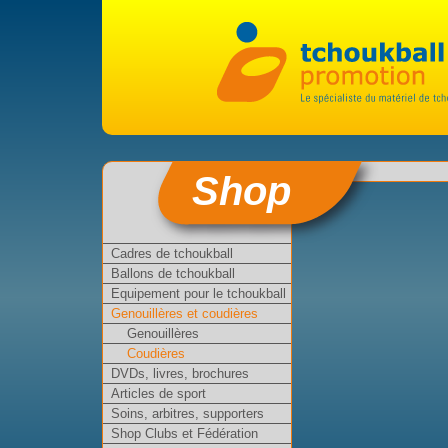
Shop
Cadres de tchoukball
Ballons de tchoukball
Equipement pour le tchoukball
Genouillères et coudières
Genouillères
Coudières
DVDs, livres, brochures
Articles de sport
Soins, arbitres, supporters
Shop Clubs et Fédération