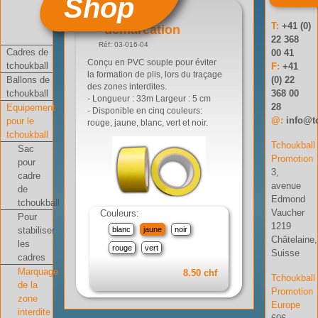
Shop
Scotch de
T:
+41 (0)
démarcation
22 368
Réf: 03-016-04
Cadres de
00 41
Conçu en PVC souple pour éviter
tchoukball
F:
+41
la formation de plis, lors du traçage
Ballons de
(0) 22
des zones interdites.
tchoukball
368 00
- Longueur : 33m Largeur : 5 cm
28
Equipement
- Disponible en cinq couleurs:
@:
info@t
pour le
rouge, jaune, blanc, vert et noir.
tchoukball
Tchoukball
Sac
Promotion
pour
3,
cadre
avenue
de
Edmond
tchoukball
Vaucher
Couleurs:
Pour
1219
stabiliser
blanc
jaune
noir
Châtelaine,
les
rouge
vert
Suisse
cadres
Marquage
8.50 chf
Tchoukball
de la
Promotion
zone
Europe
interdite