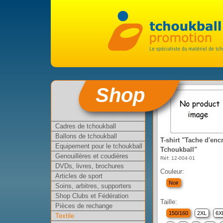
Shop
Cadres de tchoukball
Ballons de tchoukball
T-shirt "Tache d'enc
Equipement pour le tchoukball
Tchoukball"
Genouillères et coudières
Réf: 12-004-01
DVDs, livres, brochures
Couleur:
Articles de sport
Noir
Soins, arbitres, supporters
Shop Clubs et Fédération
Taille:
Pièces de rechange
150/160
2XL
6X
Textile