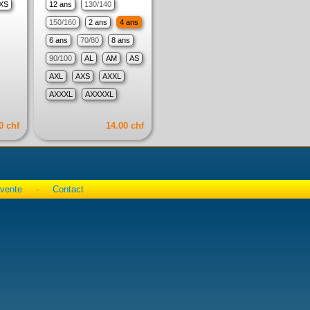
XS
12 ans
130/140
150/160
2 ans
4 ans
6 ans
70/80
8 ans
90/100
AL
AM
AS
AXL
AXS
AXXL
AXXXL
AXXXXL
0 chf
14.00 chf
 vente
-
Contact