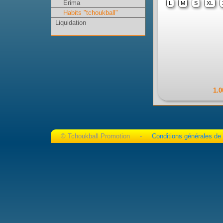
Erima
L
M
S
XL
Habits "tchoukball"
Liquidation
1.0
© Tchoukball Promotion -
Conditions générales de