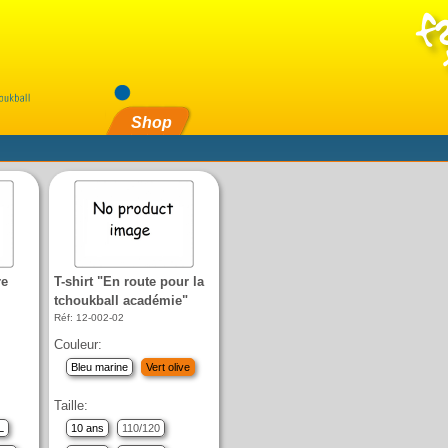
Shop
re
T-shirt "En route pour la
tchoukball académie"
Réf: 12-002-02
Couleur:
Bleu marine
Vert olive
Taille:
L
10 ans
110/120