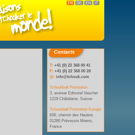
FR
DE
EN
IT
Contacts
T:
+41 (0) 22 368 00 41
F:
+41 (0) 22 368 00 28
@:
info@tchouk.com
Tchoukball Promotion
3, avenue Edmond Vaucher
1219 Châtelaine, Suisse
Tchoukball Promotion Europe
606, chemin des Hautins
01280 Prévessin Moens,
France