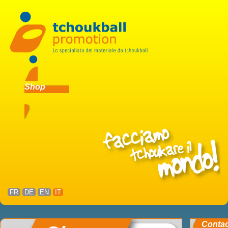
Shop
FR
DE
EN
IT
Conta