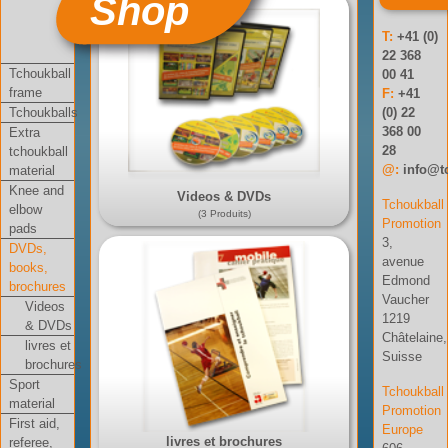
Shop
T:
+41 (0)
22 368
Tchoukball
00 41
frame
F:
+41
Tchoukballs
(0) 22
368 00
Extra
28
tchoukball
@:
info@t
material
Knee and
Videos & DVDs
Tchoukball
elbow
(3 Produits)
Promotion
pads
3,
DVDs,
avenue
books,
Edmond
brochures
Vaucher
Videos
1219
& DVDs
Châtelaine,
livres et
Suisse
brochures
Sport
Tchoukball
material
Promotion
First aid,
Europe
livres et brochures
referee,