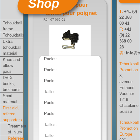
Shop
Cordelette pour
T:
+41 (0)
sifflet pour poignet
22 368
Réf: 07-065-01
Tchoukball
00 41
frame
F:
+41
Tchoukballs
(0) 22
368 00
Extra
28
tchoukball
@:
info@t
material
Packs:
Knee and
Tchoukball
elbow
Packs:
Promotion
pads
3,
DVDs,
Packs:
avenue
books,
Edmond
brochures
Tailles:
Vaucher
Sport
1219
material
Packs:
Châtelaine,
First aid,
Suisse
Packs:
referee,
supporters
Tchoukball
Tailles:
Treatment
Promotion
of injury
Europe
Taille:
Refereee