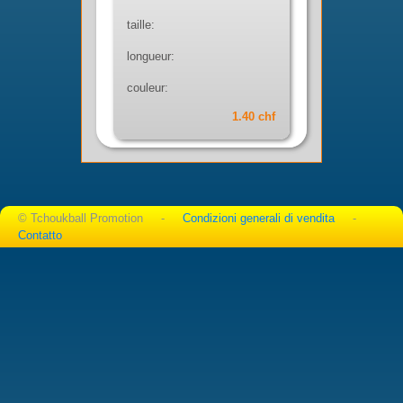
taille:
longueur:
couleur:
1.40 chf
© Tchoukball Promotion -
Condizioni generali di vendita
-
Contatto