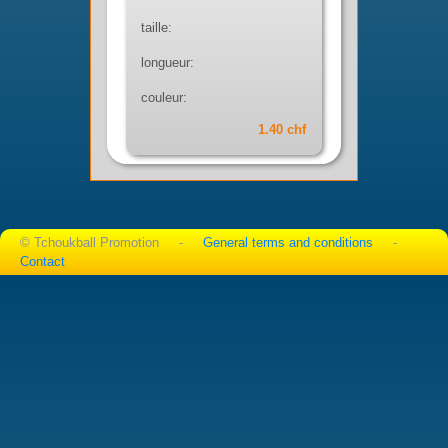
taille:
longueur:
couleur:
1.40 chf
© Tchoukball Promotion -
General terms and conditions
-
Contact