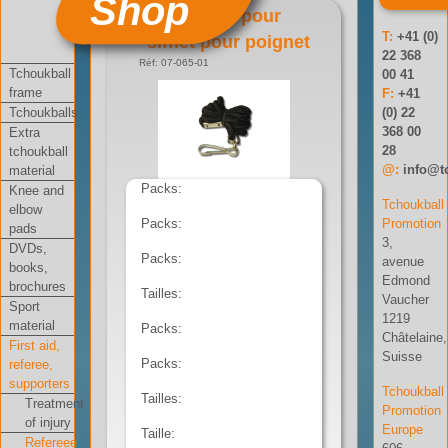
Shop
Cordelette pour
T:
+41 (0)
sifflet pour poignet
22 368
Réf: 07-065-01
Tchoukball
00 41
frame
F:
+41
Tchoukballs
(0) 22
368 00
Extra
28
tchoukball
@:
info@t
material
Packs:
Knee and
Tchoukball
elbow
Packs:
Promotion
pads
3,
DVDs,
Packs:
avenue
books,
Edmond
brochures
Tailles:
Vaucher
Sport
1219
material
Packs:
Châtelaine,
First aid,
Suisse
Packs:
referee,
supporters
Tchoukball
Tailles:
Treatment
Promotion
of injury
Europe
Taille:
Refereee