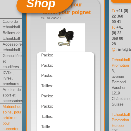
Shop
Cordelette pour
T:
+41 (0)
sifflet pour poignet
22 368
Réf: 07-065-01
Cadre de
00 41
tchoukball
F:
+41
Ballons de
(0) 22
tchoukball
368 00
28
Accessoires
@:
info@t
tchoukball
Packs:
Genouillères
Tchoukball
et
Packs:
Promotion
coudières
3,
DVDs,
Packs:
avenue
livres,
Edmond
brochures
Tailles:
Vaucher
Articles de
1219
sport et
Packs:
Châtelaine,
accessoires
Suisse
Packs:
Matériel de
soins, pour
Tchoukball
Tailles:
arbitre et
Promotion
pour
Europe
Taille:
supporter