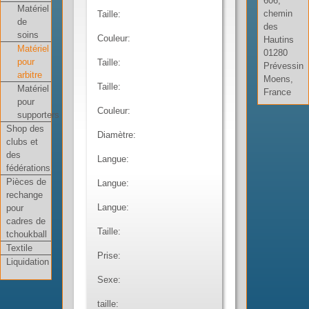
606,
Matériel
chemin
Taille:
de
des
soins
Couleur:
Hautins
Matériel
01280
pour
Taille:
Prévessin
arbitre
Moens,
Taille:
Matériel
France
pour
Couleur:
supporters
Shop des
Diamètre:
clubs et
des
Langue:
fédérations
Pièces de
Langue:
rechange
Langue:
pour
cadres de
Taille:
tchoukball
Textile
Prise:
Liquidation
Sexe:
taille: