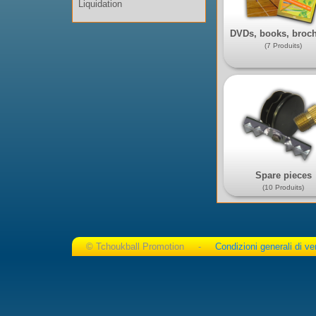
Liquidation
DVDs, books, broc
(7 Produits)
Spare pieces
(10 Produits)
© Tchoukball Promotion -
Condizioni generali di ve