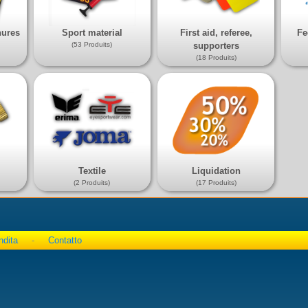
hures
Sport material
First aid, referee,
Fe
(53 Produits)
supporters
(18 Produits)
Textile
Liquidation
(2 Produits)
(17 Produits)
ndita
-
Contatto