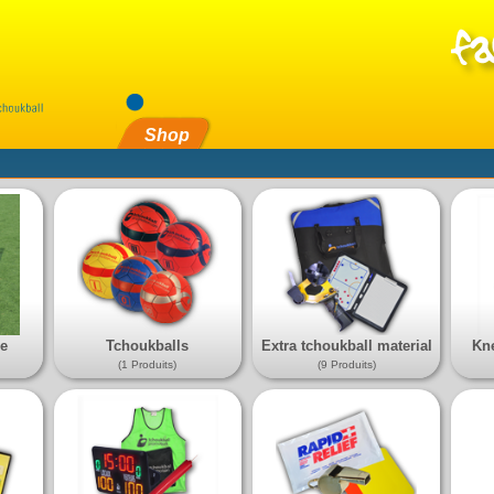
Shop
me
Tchoukballs
Extra tchoukball material
Kn
(1 Produits)
(9 Produits)