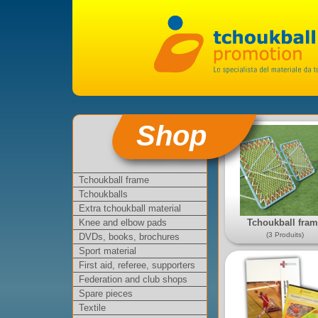
Shop
Tchoukball frame
Tchoukballs
Extra tchoukball material
Tchoukball fra
Knee and elbow pads
(3 Produits)
DVDs, books, brochures
Sport material
First aid, referee, supporters
Federation and club shops
Spare pieces
Textile