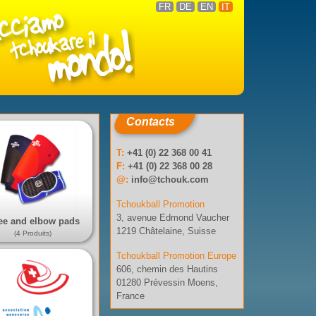
FR
DE
EN
IT
Contacts
T:
+41 (0) 22 368 00 41
F:
+41 (0) 22 368 00 28
@:
info@tchouk.com
Tchoukball Promotion
3, avenue Edmond Vaucher
ee and elbow pads
1219 Châtelaine, Suisse
(4 Produits)
Tchoukball Promotion Europe
606, chemin des Hautins
01280 Prévessin Moens,
France