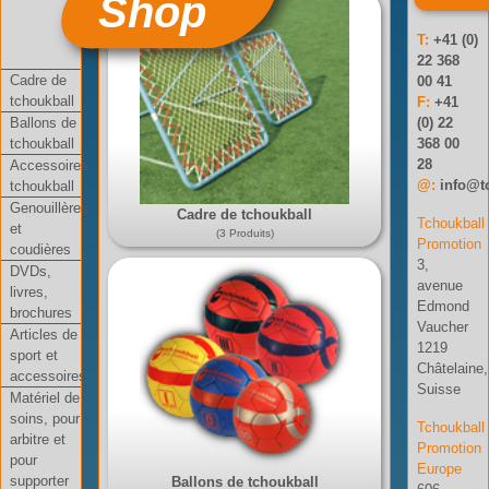
Shop
T:
+41 (0)
22 368
Cadre de
00 41
tchoukball
F:
+41
Ballons de
(0) 22
tchoukball
368 00
28
Accessoires
@:
info@t
tchoukball
Genouillères
Cadre de tchoukball
Tchoukball
et
(3 Produits)
Promotion
coudières
3,
DVDs,
avenue
livres,
Edmond
brochures
Vaucher
Articles de
1219
sport et
Châtelaine,
accessoires
Suisse
Matériel de
soins, pour
Tchoukball
arbitre et
Promotion
pour
Europe
supporter
Ballons de tchoukball