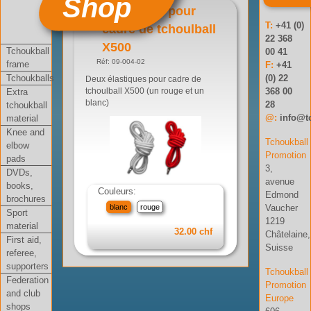
Shop
Elastiques pour
T:
+41 (0)
cadre de tchoulball
22 368
X500
Tchoukball
00 41
Réf: 09-004-02
frame
F:
+41
Tchoukballs
(0) 22
Deux élastiques pour cadre de
368 00
Extra
tchoulball X500 (un rouge et un
blanc)
28
tchoukball
@:
info@t
material
Knee and
Tchoukball
elbow
Promotion
pads
3,
DVDs,
avenue
books,
Couleurs:
Edmond
brochures
blanc
rouge
Vaucher
Sport
1219
material
32.00 chf
Châtelaine,
First aid,
Suisse
referee,
supporters
Tchoukball
Federation
Promotion
and club
Europe
shops