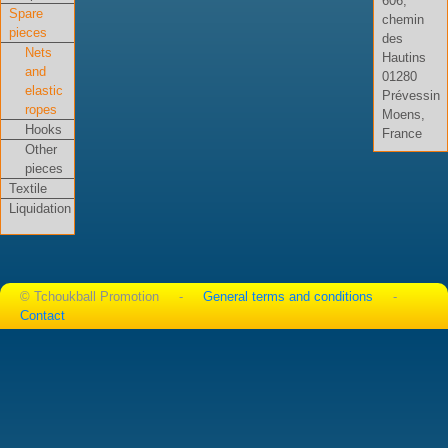
606,
Spare
chemin
pieces
des
Nets
Hautins
and
01280
elastic
Prévessin
ropes
Moens,
Hooks
France
Other
pieces
Textile
Liquidation
© Tchoukball Promotion -
General terms and conditions
-
Contact