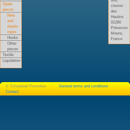
606,
Spare
chemin
pieces
des
Nets
Hautins
and
01280
elastic
Prévessin
ropes
Moens,
Hooks
France
Other
pieces
Textile
Liquidation
© Tchoukball Promotion -
General terms and conditions
-
Contact