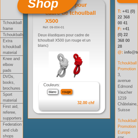
Shop
Elastiques pour
T:
+41 (0)
cadre de tchoulball
22 368
X500
Tchoukball
00 41
Réf: 09-004-01
frame
F:
+41
Tchoukballs
(0) 22
Deux élastiques pour cadre de
368 00
Extra
tchoulball X500 (un rouge et un
blanc)
28
tchoukball
@:
info@t
material
Knee and
Tchoukball
elbow
Promotion
pads
3,
DVDs,
avenue
books,
Couleurs:
Edmond
brochures
blanc
rouge
Vaucher
Sport
1219
material
32.00 chf
Châtelaine,
First aid,
Suisse
referee,
supporters
Tchoukball
Federation
Promotion
and club
Europe
shops