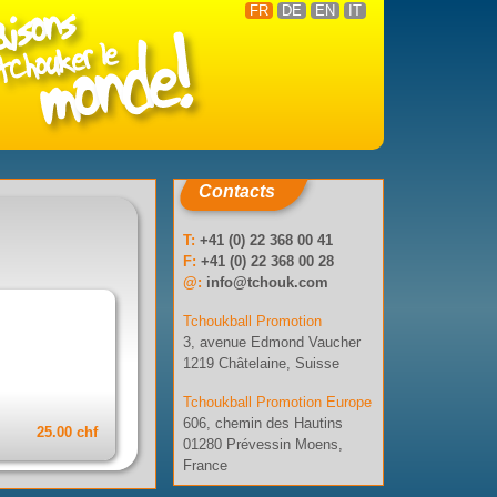
FR
DE
EN
IT
Contacts
T:
+41 (0) 22 368 00 41
F:
+41 (0) 22 368 00 28
@:
info@tchouk.com
Tchoukball Promotion
3, avenue Edmond Vaucher
1219 Châtelaine, Suisse
Tchoukball Promotion Europe
606, chemin des Hautins
25.00 chf
01280 Prévessin Moens,
France