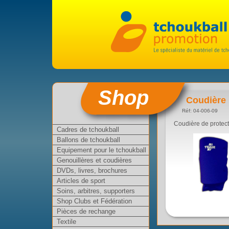
Shop
Coudière 
Réf: 04-006-09
Coudière de protect
Cadres de tchoukball
Ballons de tchoukball
Equipement pour le tchoukball
Genouillères et coudières
DVDs, livres, brochures
Articles de sport
Soins, arbitres, supporters
Shop Clubs et Fédération
Pièces de rechange
Textile