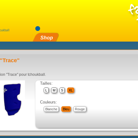
Shop
"Trace"
ion "Trace" pour tchoukball.
Tailles:
L
M
S
XL
Couleurs:
Blanche
Bleu
Rouge