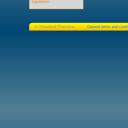
Liquidation
© Tchoukball Promotion -
General terms and condi