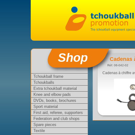
Shop
Cadenas à
Réf: 06-042-02
Cadenas à chiffre a
Tchoukball frame
Tchoukballs
Extra tchoukball material
Knee and elbow pads
DVDs, books, brochures
Sport material
First aid, referee, supporters
Federation and club shops
Spare pieces
Textile