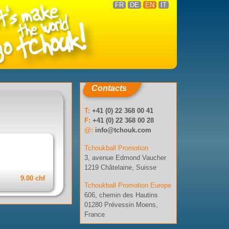
FR
DE
EN
IT
Contacts
T:
+41 (0) 22 368 00 41
F:
+41 (0) 22 368 00 28
@:
info@tchouk.com
Tchoukball Promotion
3, avenue Edmond Vaucher
1219 Châtelaine, Suisse
9.00 chf
Tchoukball Promotion Europe
606, chemin des Hautins
01280 Prévessin Moens,
France