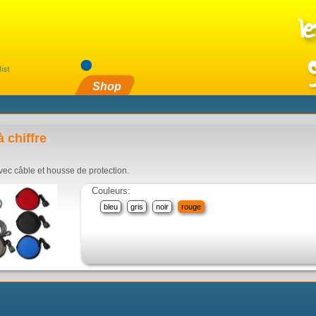
Shop
 chiffre
vec câble et housse de protection.
Couleurs:
bleu
gris
noir
rouge