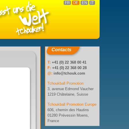
FR
DE
EN
IT
Contacts
T:
+41 (0) 22 368 00 41
F:
+41 (0) 22 368 00 28
@:
info@tchouk.com
Tchoukball Promotion
3, avenue Edmond Vaucher
1219 Châtelaine, Suisse
Tchoukball Promotion Europe
606, chemin des Hautins
01280 Prévessin Moens,
France