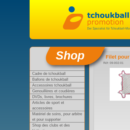
Shop
Filet pour
Réf: 09-002-01
Cadre de tchoukball
Ballons de tchoukball
Accessoires tchoukball
Genouillères et coudières
DVDs, livres, brochures
Articles de sport et
accessoires
Matériel de soins, pour arbitre
et pour supporter
Shop des clubs et des