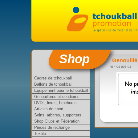
Shop
Genouillè
Réf: 04-005-04
Cadres de tchoukball
Ballons de tchoukball
Equipement pour le tchoukball
Genouillères et coudières
DVDs, livres, brochures
Articles de sport
Soins, arbitres, supporters
Shop Clubs et Fédération
Pièces de rechange
Textile