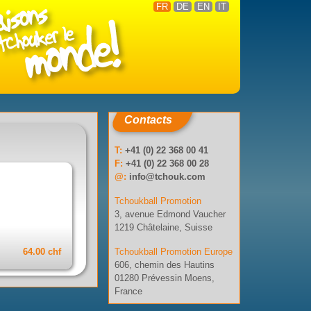
FR
DE
EN
IT
Contacts
T:
+41 (0) 22 368 00 41
F:
+41 (0) 22 368 00 28
@:
info@tchouk.com
Tchoukball Promotion
3, avenue Edmond Vaucher
1219 Châtelaine, Suisse
64.00 chf
Tchoukball Promotion Europe
606, chemin des Hautins
01280 Prévessin Moens,
France