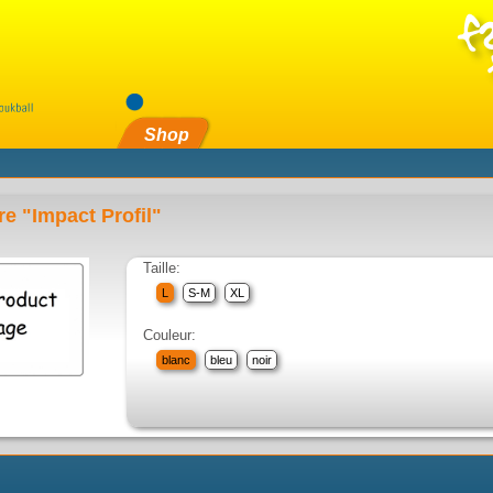
Shop
re "Impact Profil"
Taille:
L
S-M
XL
Couleur:
blanc
bleu
noir