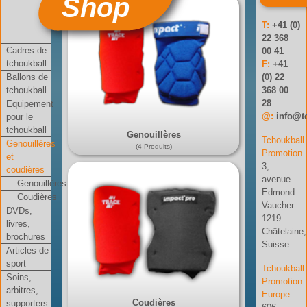
Shop
T:
+41 (0)
22 368
Cadres de
00 41
tchoukball
F:
+41
Ballons de
(0) 22
tchoukball
368 00
28
Equipement
@:
info@t
pour le
tchoukball
Genouillères
Tchoukball
Genouillères
(4 Produits)
Promotion
et
3,
coudières
avenue
Genouillères
Edmond
Coudières
Vaucher
DVDs,
1219
livres,
Châtelaine,
brochures
Suisse
Articles de
sport
Tchoukball
Soins,
Promotion
arbitres,
Europe
Coudières
supporters