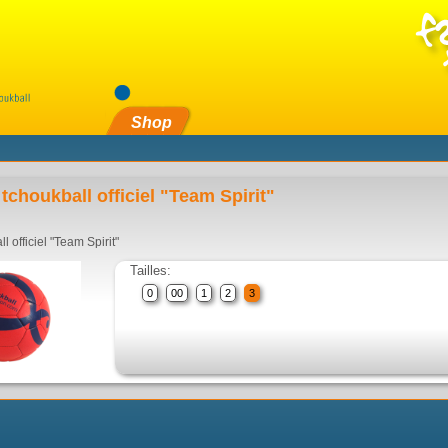
Shop
tchoukball officiel "Team Spirit"
l officiel "Team Spirit"
Tailles:
0
00
1
2
3