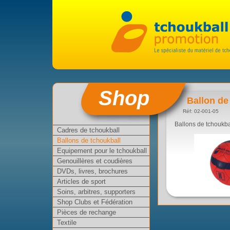
Shop
Ballon de 
Réf: 02-001-05
Ballons de tchoukbal
Cadres de tchoukball
Ballons de tchoukball
Equipement pour le tchoukball
Genouillères et coudières
DVDs, livres, brochures
Articles de sport
Soins, arbitres, supporters
Shop Clubs et Fédération
Pièces de rechange
Textile