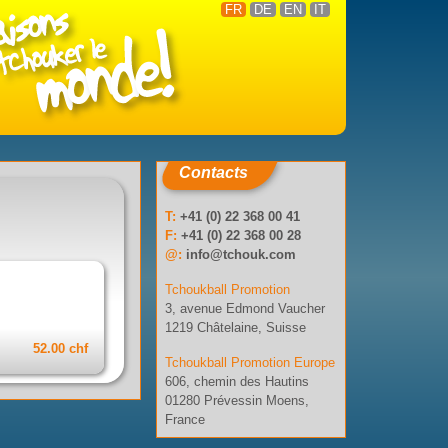
FR
DE
EN
IT
Contacts
T:
+41 (0) 22 368 00 41
F:
+41 (0) 22 368 00 28
@:
info@tchouk.com
Tchoukball Promotion
3, avenue Edmond Vaucher
1219 Châtelaine, Suisse
52.00 chf
Tchoukball Promotion Europe
606, chemin des Hautins
01280 Prévessin Moens,
France