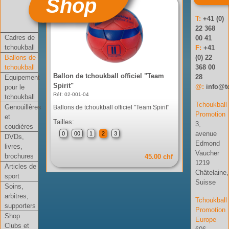
Shop
T:
+41 (0)
22 368
Cadres de
00 41
tchoukball
F:
+41
Ballons de
(0) 22
tchoukball
368 00
Ballon de tchoukball officiel "Team
28
Equipement
Spirit"
@:
info@t
pour le
Réf: 02-001-04
tchoukball
Tchoukball
Genouillères
Ballons de tchoukball officiel "Team Spirit"
Promotion
et
Tailles:
3,
coudières
avenue
0
00
1
2
3
DVDs,
Edmond
livres,
Vaucher
brochures
45.00 chf
1219
Articles de
Châtelaine,
sport
Suisse
Soins,
arbitres,
Tchoukball
supporters
Promotion
Shop
Europe
Clubs et