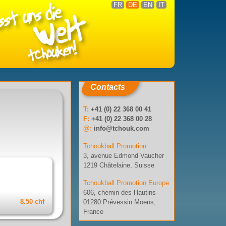
FR
DE
EN
IT
Contacts
T:
+41 (0) 22 368 00 41
F:
+41 (0) 22 368 00 28
@:
info@tchouk.com
Tchoukball Promotion
3, avenue Edmond Vaucher
1219 Châtelaine, Suisse
Tchoukball Promotion Europe
606, chemin des Hautins
8.50 chf
01280 Prévessin Moens,
France