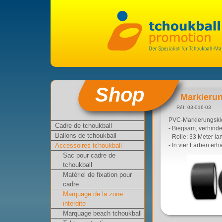
Shop
Markieru
Réf: 03-016-03
PVC-Markierungskle
Cadre de tchoukball
- Biegsam, verhinde
Ballons de tchoukball
- Rolle: 33 Meter la
Accessoires tchoukball
- In vier Farben erhä
Sac pour cadre de
tchoukball
Matériel de fixation pour
cadre
Marquage de la zone
interdite
Marquage beach tchoukball