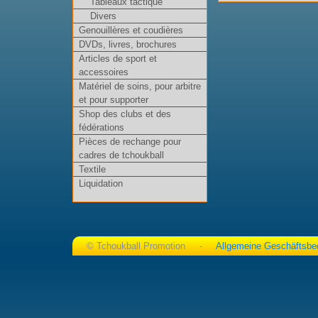
Tableaux tactique
Divers
Genouillères et coudières
DVDs, livres, brochures
Articles de sport et
accessoires
Matériel de soins, pour arbitre
et pour supporter
Shop des clubs et des
fédérations
Pièces de rechange pour
cadres de tchoukball
Textile
Liquidation
© Tchoukball Promotion -
Allgemeine Geschäftsbe