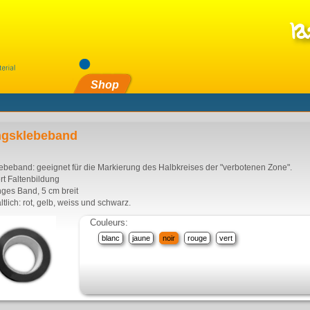
Shop
ngsklebeband
beband: geeignet für die Markierung des Halbkreises der "verbotenen Zone".
rt Faltenbildung
nges Band, 5 cm breit
ltlich: rot, gelb, weiss und schwarz.
Couleurs:
blanc
jaune
noir
rouge
vert