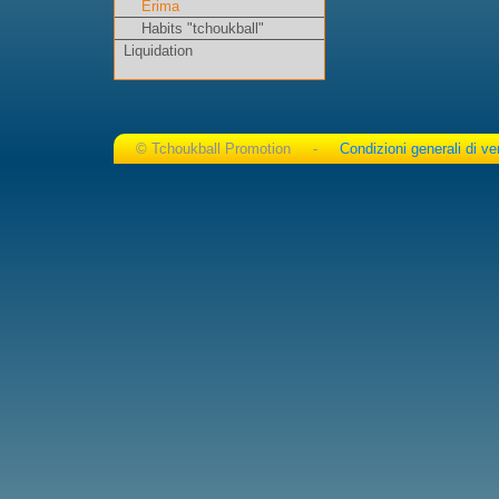
Erima
Habits "tchoukball"
Liquidation
© Tchoukball Promotion -
Condizioni generali di ve