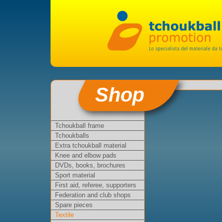
Shop
Tchoukball frame
Tchoukballs
Extra tchoukball material
Knee and elbow pads
DVDs, books, brochures
Sport material
First aid, referee, supporters
Federation and club shops
Spare pieces
Textile