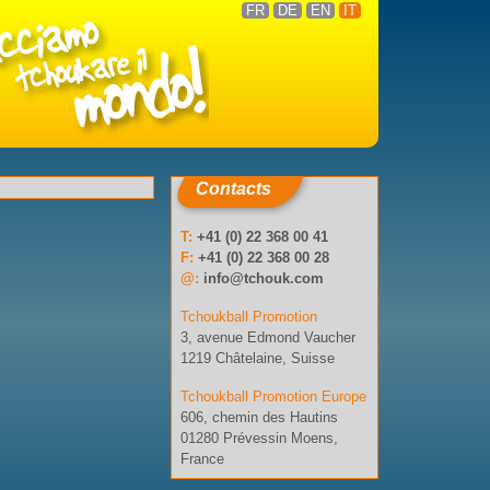
FR
DE
EN
IT
Contacts
T:
+41 (0) 22 368 00 41
F:
+41 (0) 22 368 00 28
@:
info@tchouk.com
Tchoukball Promotion
3, avenue Edmond Vaucher
1219 Châtelaine, Suisse
Tchoukball Promotion Europe
606, chemin des Hautins
01280 Prévessin Moens,
France