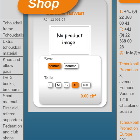
Shop
T-shirt
T:
+41 (0)
Suisse/Taïwan
22 368
Réf: 12-001-04
Tchoukball
00 41
frame
F:
+41
Tchoukballs
(0) 22
368 00
Extra
28
tchoukball
@:
info@t
material
Sexe:
Knee and
Tchoukball
elbow
femme
homme
Promotion
pads
3,
DVDs,
Taille:
avenue
books,
L
M
S
XL
XXL
Edmond
brochures
Vaucher
Sport
0.00 chf
1219
material
Châtelaine,
First aid,
Suisse
referee,
supporters
Tchoukball
Federation
Promotion
and club
Europe
shops