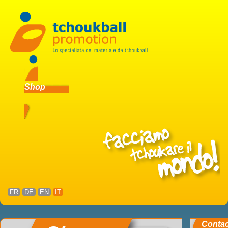
Shop
FR
DE
EN
IT
Conta