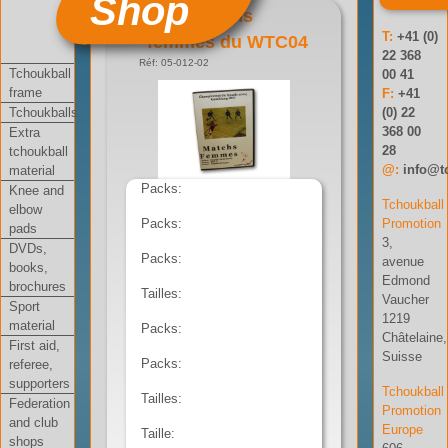
Shop
DVD matchs
T:
+41 (0)
femmes du WTC04
22 368
Réf: 05-012-02
Tchoukball
00 41
frame
F:
+41
Tchoukballs
(0) 22
368 00
Extra
28
tchoukball
@:
info@t
material
Packs:
Knee and
Tchoukball
elbow
Packs:
Promotion
pads
3,
DVDs,
Packs:
avenue
books,
Edmond
brochures
Tailles:
Vaucher
Sport
1219
material
Packs:
Châtelaine,
First aid,
Suisse
Packs:
referee,
supporters
Tchoukball
Tailles:
Federation
Promotion
and club
Europe
Taille:
shops