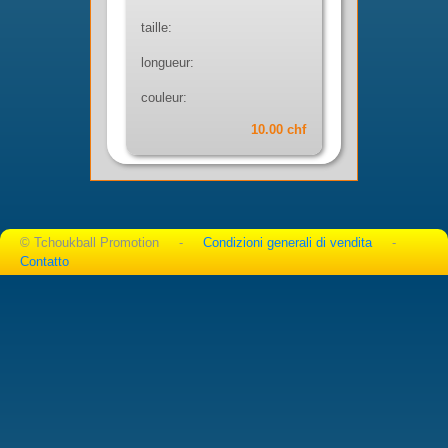
taille:
longueur:
couleur:
10.00 chf
© Tchoukball Promotion -
Condizioni generali di vendita
-
Contatto