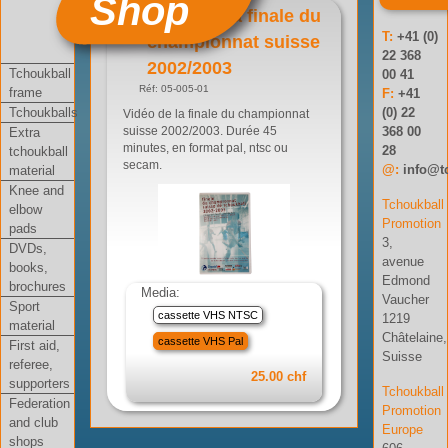
Shop
Vidéo de la finale du
T:
+41 (0)
championnat suisse
22 368
2002/2003
Tchoukball
00 41
Réf: 05-005-01
frame
F:
+41
Tchoukballs
(0) 22
Vidéo de la finale du championnat
368 00
Extra
suisse 2002/2003. Durée 45
minutes, en format pal, ntsc ou
28
tchoukball
secam.
@:
info@t
material
Knee and
Tchoukball
elbow
Promotion
pads
3,
DVDs,
avenue
books,
Edmond
brochures
Media:
Vaucher
Sport
cassette VHS NTSC
1219
material
Châtelaine,
cassette VHS Pal
First aid,
Suisse
referee,
25.00 chf
supporters
Tchoukball
Federation
Promotion
and club
Europe
shops