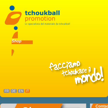
Shop
FR
DE
EN
IT
Conta