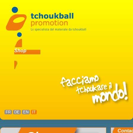
Shop
FR
DE
EN
IT
Conta