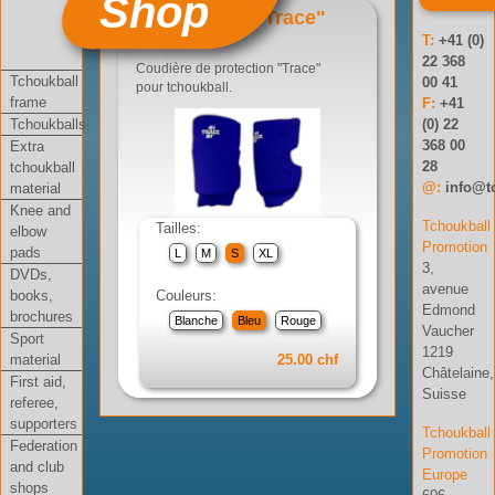
Shop
Coudière "Trace"
T:
+41 (0)
Réf: 04-006-01
22 368
Coudière de protection "Trace"
Tchoukball
00 41
pour tchoukball.
frame
F:
+41
Tchoukballs
(0) 22
368 00
Extra
28
tchoukball
@:
info@t
material
Knee and
Tchoukball
Tailles:
elbow
Promotion
pads
L
M
S
XL
3,
DVDs,
avenue
books,
Couleurs:
Edmond
brochures
Blanche
Bleu
Rouge
Vaucher
Sport
1219
material
25.00 chf
Châtelaine,
First aid,
Suisse
referee,
supporters
Tchoukball
Federation
Promotion
and club
Europe
shops