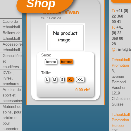
Shop
T-shirt
T:
+41 (0)
Suisse/Taïwan
22 368
Réf: 12-001-08
Cadre de
00 41
tchoukball
F:
+41
Ballons de
(0) 22
tchoukball
368 00
28
Accessoires
@:
info@t
tchoukball
Sexe:
Genouillères
Tchoukball
et
femme
homme
Promotion
coudières
3,
DVDs,
Taille:
avenue
livres,
L
M
S
XL
XXL
Edmond
brochures
Vaucher
Articles de
0.00 chf
1219
sport et
Châtelaine,
accessoires
Suisse
Matériel de
soins, pour
Tchoukball
arbitre et
Promotion
pour
Europe
supporter