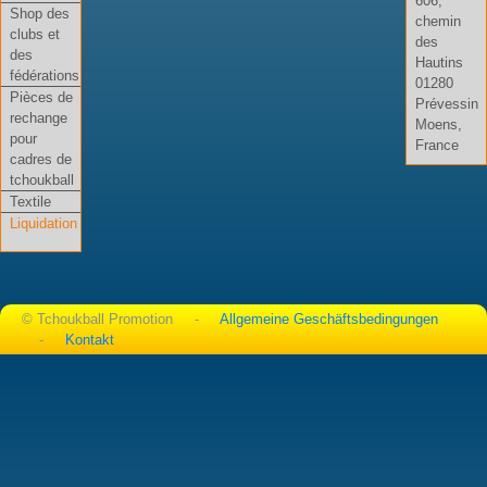
606,
Shop des
chemin
clubs et
des
des
Hautins
fédérations
01280
Pièces de
Prévessin
rechange
Moens,
pour
France
cadres de
tchoukball
Textile
Liquidation
© Tchoukball Promotion -
Allgemeine Geschäftsbedingungen
-
Kontakt