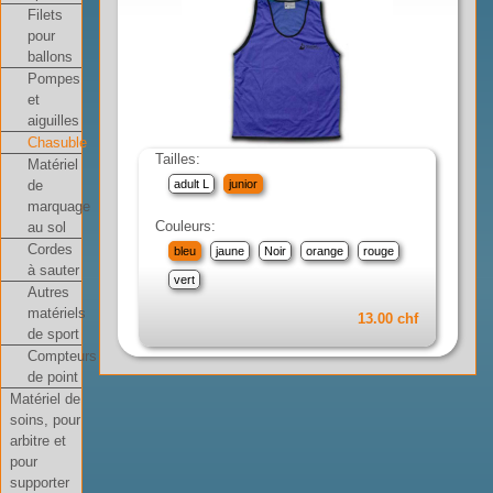
Filets
pour
ballons
Pompes
et
aiguilles
Chasuble
Tailles:
Matériel
adult L
junior
de
marquage
Couleurs:
au sol
Cordes
bleu
jaune
Noir
orange
rouge
à sauter
vert
Autres
matériels
13.00 chf
de sport
Compteurs
de point
Matériel de
soins, pour
arbitre et
pour
supporter