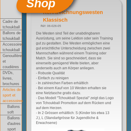
Shop
Tchoukball
Kennzeichnungswesten
Klassisch
Cadre de
Réf: 06-026-05
tchoukball
Ballons de
Die Westen sind Teil der unabdingbaren
tchoukball
Ausrüstung, um seine Lektion oder sein Training
gut zu gestalten. Die Westen ermöglichen eine
Accessoires
gut ersichtliche Unterscheidung zwischen zwei
tchoukball
Mannschaften während einem Training oder
Genouillères
Match. Sie sind so geschneidert, dass sie
et
einerseits genügend Weite bieten, aber
coudières
anderseits auch am Körper anliegen.
DVDs,
- Robuste Qualität
livres,
- Einfach zu reinigen
- In zahlreichen Farben erhältlich
brochures
- Bei einem Kauf von 10 Westen erhalten sie
Articles de
eine Netztasche gratis dazu.
sport et
- Das Modell "Tchoukball Spezial" zeigt das Logo
accessoires
von Tchoukball Promotion auf dem Rücken und
Ballons
auf dem Herzen.
soft
- In 2 Grössen erhältlich: S (Kinder bis etwa 13
Ballons
J.), L (Standartgrösse für Jugendliche &
Erwachsene)
d'autres
sport