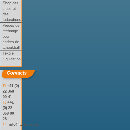
Shop des
clubs et
des
fédérations
Pièces de
rechange
pour
cadres de
tchoukball
Textile
Liquidation
Contacts
T:
+41 (0)
22 368
00 41
F:
+41
(0) 22
368 00
28
@:
info@tchouk.com