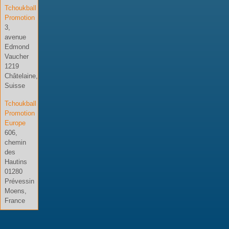
Tchoukball
Promotion
3,
avenue
Edmond
Vaucher
1219
Châtelaine,
Suisse
Tchoukball
Promotion
Europe
606,
chemin
des
Hautins
01280
Prévessin
Moens,
France