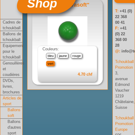
Shop
Ballon "ultrasoft"
T:
+41 (0)
Réf: 06-003-03
22 368
Cadres de
00 41
tchoukball
F:
+41
Ballons de
(0) 22
tchoukball
368 00
28
Equipement
Couleurs:
@:
info@t
pour le
bleu
jaune
rouge
tchoukball
Tchoukball
Genouillères
vert
Promotion
et
3,
4.70 chf
coudières
avenue
DVDs,
Edmond
livres,
Vaucher
brochures
1219
Articles de
Châtelaine,
sport
Suisse
Ballons
soft
Tchoukball
Ballons
Promotion
d'autres
Europe
sport