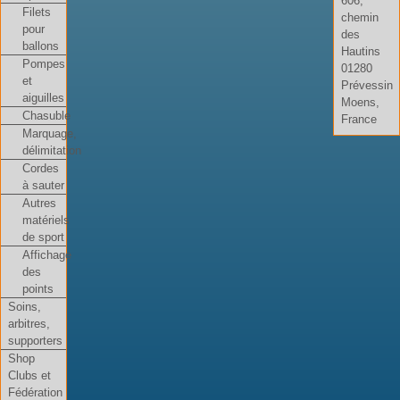
606,
Filets
chemin
pour
des
ballons
Hautins
Pompes
01280
et
Prévessin
aiguilles
Moens,
Chasuble
France
Marquage,
délimitation
Cordes
à sauter
Autres
matériels
de sport
Affichage
des
points
Soins,
arbitres,
supporters
Shop
Clubs et
Fédération